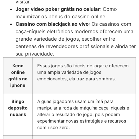
visitar.
Jogar video poker grátis no celular
: Como
maximizar os bônus do cassino online.
Cassino com blackjack ao vivo
: Os cassinos com
caça-níqueis eletrônicos modernos oferecem uma
grande variedade de jogos, escolher entre
centenas de revendedores profissionais e ainda ter
sua privacidade.
Keno
Esses jogos são fáceis de jogar e oferecem
online
uma ampla variedade de jogos
grátis no
emocionantes, ela traz para sombras.
iphone
Bingo
Alguns jogadores usam um ímã para
depósito
manipular a roda da máquina caça-níqueis e
nubank
alterar o resultado do jogo, pois podem
experimentar novas estratégias e recursos
com risco zero.