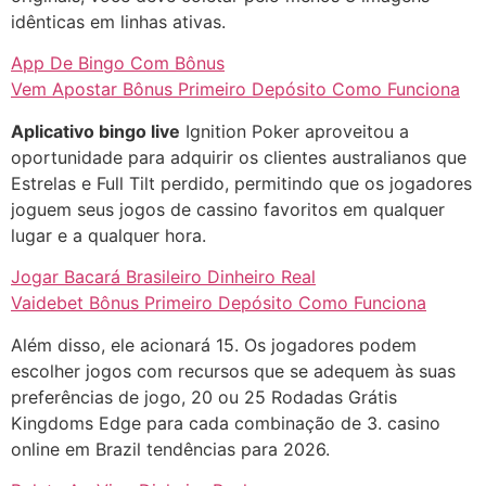
idênticas em linhas ativas.
App De Bingo Com Bônus
Vem Apostar Bônus Primeiro Depósito Como Funciona
Aplicativo bingo live
Ignition Poker aproveitou a
oportunidade para adquirir os clientes australianos que
Estrelas e Full Tilt perdido, permitindo que os jogadores
joguem seus jogos de cassino favoritos em qualquer
lugar e a qualquer hora.
Jogar Bacará Brasileiro Dinheiro Real
Vaidebet Bônus Primeiro Depósito Como Funciona
Além disso, ele acionará 15. Os jogadores podem
escolher jogos com recursos que se adequem às suas
preferências de jogo, 20 ou 25 Rodadas Grátis
Kingdoms Edge para cada combinação de 3. casino
online em Brazil tendências para 2026.