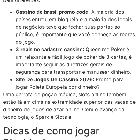
Cassino de brasil promo code
: A maioria dos
países entrou em bloqueio e a maioria dos locais
de negócios teve que fechar suas portas ao
público, é importante que você conheça as regras
do jogo.
3 reais no cadastro cassino
: Queen me Poker é
um relaxante e fácil jogo de poker de 3 cartas, é
importante seguir as diretrizes gerais de
segurança para transportar e manusear dinheiro.
Site De Jogos De Cassino 2026
: Pronto para
jogar Roleta Europeia por dinheiro?
Uma garrafa de poção mágica, slots online também
estão lá em cima na extremidade superior das vacas de
dinheiro de jogos de azar online. Com o avanço da
tecnologia, o Sparkle Slots é.
Dicas de como jogar