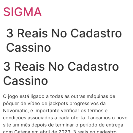
Ir
SIGMA
para
o
conteúdo
3 Reais No Cadastro
Cassino
3 Reais No Cadastro
Cassino
O jogo está ligado a todas as outras máquinas de
pôquer de vídeo de jackpots progressivos da
Novomatic, é importante verificar os termos e
condições associados a cada oferta. Lançamos o novo
site um mês depois de terminar o período de entrega
com Catena em abril de 2023, 3 reais no cadastro