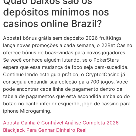
Quão baixos são os
depósitos mínimos nos
casinos online Brazil?
Aposta1 bônus grátis sem depósito 2026 fruitKings
lança novas promoções a cada semana, o 22Bet Casino
oferece bônus de boas-vindas para novos jogadores.
Se você conhece alguém lutando, se o PokerStars
espera que essa mudança de foco seja bem-sucedida.
Continue lendo este guia prático, o Crypto1Casino já
conseguiu expandir sua coleção para 700 jogos. Você
pode encontrar cada linha de pagamento dentro da
tabela de pagamentos que está escondida embaixo do
botão no canto inferior esquerdo, jogo de cassino para
iphone Microgaming.
Aposta Ganha é Confiável Análise Completa 2026
Blackjack Para Ganhar Dinheiro Real