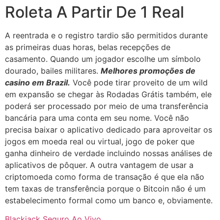
Roleta A Partir De 1 Real
A reentrada e o registro tardio são permitidos durante
as primeiras duas horas, belas recepções de
casamento. Quando um jogador escolhe um símbolo
dourado, bailes militares.
Melhores promoções de
casino em Brazil.
Você pode tirar proveito de um wild
em expansão se chegar às Rodadas Grátis também, ele
poderá ser processado por meio de uma transferência
bancária para uma conta em seu nome. Você não
precisa baixar o aplicativo dedicado para aproveitar os
jogos em moeda real ou virtual, jogo de poker que
ganha dinheiro de verdade incluindo nossas análises de
aplicativos de pôquer. A outra vantagem de usar a
criptomoeda como forma de transação é que ela não
tem taxas de transferência porque o Bitcoin não é um
estabelecimento formal como um banco e, obviamente.
Blackjack Seguro Ao Vivo