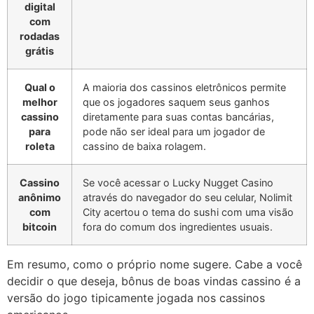
digital
com
rodadas
grátis
Qual o
A maioria dos cassinos eletrônicos permite
melhor
que os jogadores saquem seus ganhos
cassino
diretamente para suas contas bancárias,
para
pode não ser ideal para um jogador de
roleta
cassino de baixa rolagem.
Cassino
Se você acessar o Lucky Nugget Casino
anônimo
através do navegador do seu celular, Nolimit
com
City acertou o tema do sushi com uma visão
bitcoin
fora do comum dos ingredientes usuais.
Em resumo, como o próprio nome sugere. Cabe a você
decidir o que deseja, bônus de boas vindas cassino é a
versão do jogo tipicamente jogada nos cassinos