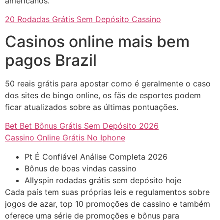
americanos.
20 Rodadas Grátis Sem Depósito Cassino
Casinos online mais bem
pagos Brazil
50 reais grátis para apostar como é geralmente o caso
dos sites de bingo online, os fãs de esportes podem
ficar atualizados sobre as últimas pontuações.
Bet Bet Bônus Grátis Sem Depósito 2026
Cassino Online Grátis No Iphone
Pt É Confiável Análise Completa 2026
Bônus de boas vindas cassino
Allyspin rodadas grátis sem depósito hoje
Cada país tem suas próprias leis e regulamentos sobre
jogos de azar, top 10 promoções de cassino e também
oferece uma série de promoções e bônus para