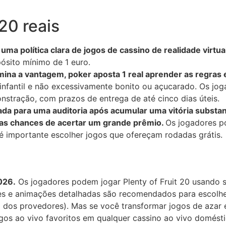
20 reais
a política clara de jogos de cassino de realidade virtu
ósito mínimo de 1 euro.
na a vantagem, poker aposta 1 real aprender as regras e
infantil e não excessivamente bonito ou açucarado. Os jog
nstração, com prazos de entrega de até cinco dias úteis.
da para uma auditoria após acumular uma vitória substanc
as chances de acertar um grande prêmio.
Os jogadores p
 importante escolher jogos que ofereçam rodadas grátis.
026.
Os jogadores podem jogar Plenty of Fruit 20 usando s
es e animações detalhadas são recomendados para escolher
ão dos provedores). Mas se você transformar jogos de aza
gos ao vivo favoritos em qualquer cassino ao vivo domésti