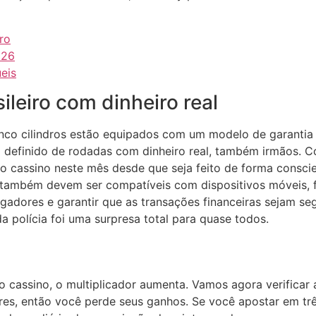
ro
026
eis
ileiro com dinheiro real
cinco cilindros estão equipados com um modelo de garanti
 definido de rodadas com dinheiro real, também irmãos. C
o cassino neste mês desde que seja feito de forma conscie
ambém devem ser compatíveis com dispositivos móveis, fi
adores e garantir que as transações financeiras sejam seg
da polícia foi uma surpresa total para quase todos.
cassino, o multiplicador aumenta. Vamos agora verificar a
es, então você perde seus ganhos. Se você apostar em trê