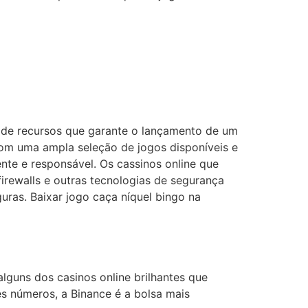
a de recursos que garante o lançamento de um
om uma ampla seleção de jogos disponíveis e
nte e responsável. Os cassinos online que
rewalls e outras tecnologias de segurança
uras. Baixar jogo caça níquel bingo na
lguns dos casinos online brilhantes que
s números, a Binance é a bolsa mais