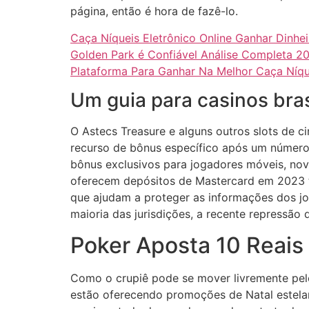
página, então é hora de fazê-lo.
Caça Níqueis Eletrônico Online Ganhar Dinhei
Golden Park é Confiável Análise Completa 2
Plataforma Para Ganhar Na Melhor Caça Níqu
Um guia para casinos bras
O Astecs Treasure e alguns outros slots de 
recurso de bônus específico após um número
bônus exclusivos para jogadores móveis, nov
oferecem depósitos de Mastercard em 2023 t
que ajudam a proteger as informações dos jog
maioria das jurisdições, a recente repressão 
Poker Aposta 10 Reais
Como o crupiê pode se mover livremente pelo 
estão oferecendo promoções de Natal estelar