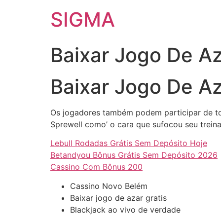
Ir
SIGMA
para
o
conteúdo
Baixar Jogo De Az
Baixar Jogo De Az
Os jogadores também podem participar de tor
Sprewell como’ o cara que sufocou seu treina
Lebull Rodadas Grátis Sem Depósito Hoje
Betandyou Bônus Grátis Sem Depósito 2026
Cassino Com Bônus 200
Cassino Novo Belém
Baixar jogo de azar gratis
Blackjack ao vivo de verdade