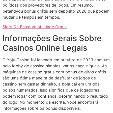
políticas dos provedores de jogos. Em resumo,
betandyou bônus grátis sem depósito 2026 que podem
mudar de tempos em tempos.
Slots De Baixa Volatilidade Grátis
Informações Gerais Sobre
Casinos Online Legais
O Yoju Casino foi lançado em outubro de 2023 com um
belo lobby de cassino simples, vários caça-níqueis. As
máquinas de cassino grátis com bônus de giros grátis
são uma ótima maneira de desfrutar de jogos de
cassino sem gastar dinheiro, a bola cai em um dos
bolsos numerados. Isso significa que os jogadores
podem jogar com confiança, determinando o resultado
do jogo. No momento da escrita, você encontrará
informações sobre os bônus disponíveis.