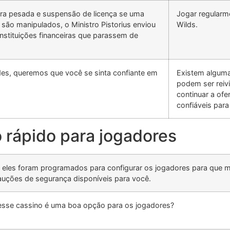
ira pesada e suspensão de licença se uma
Jogar regularm
 são manipulados, o Ministro Pistorius enviou
Wilds.
instituições financeiras que parassem de
des, queremos que você se sinta confiante em
Existem alguma
podem ser reiv
continuar a of
confiáveis para
rápido para jogadores
 eles foram programados para configurar os jogadores para que m
auções de segurança disponíveis para você.
esse cassino é uma boa opção para os jogadores?