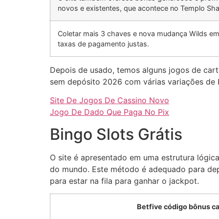
novos e existentes, que acontece no Templo Shao
Coletar mais 3 chaves e nova mudança Wilds em
taxas de pagamento justas.
Depois de usado, temos alguns jogos de car
sem depósito 2026 com várias variações de 
Site De Jogos De Cassino Novo
Jogo De Dado Que Paga No Pix
Bingo Slots Grátis
O site é apresentado em uma estrutura lógica
do mundo. Este método é adequado para depos
para estar na fila para ganhar o jackpot.
Betfive código bônus ca