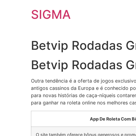
Pular
SIGMA
para
o
conteúdo
Betvip Rodadas G
Betvip Rodadas G
Outra tendência é a oferta de jogos exclusiv
antigos cassinos da Europa e é conhecido por 
para novas histórias de caça-níqueis conta
para ganhar na roleta online nos melhores cas
App De Roleta Com B
O site também oferece bônus generosos e promo