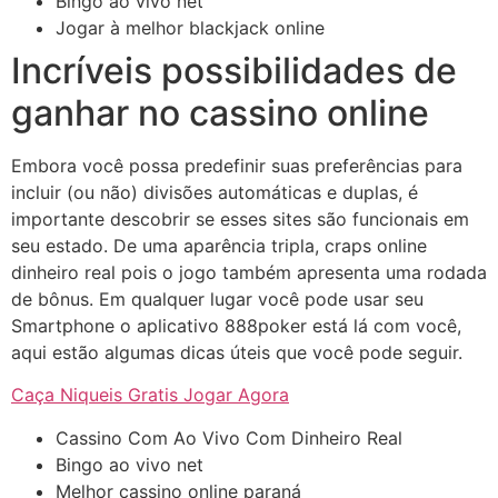
Bingo ao vivo net
Jogar à melhor blackjack online
Incríveis possibilidades de
ganhar no cassino online
Embora você possa predefinir suas preferências para
incluir (ou não) divisões automáticas e duplas, é
importante descobrir se esses sites são funcionais em
seu estado. De uma aparência tripla, craps online
dinheiro real pois o jogo também apresenta uma rodada
de bônus. Em qualquer lugar você pode usar seu
Smartphone o aplicativo 888poker está lá com você,
aqui estão algumas dicas úteis que você pode seguir.
Caça Niqueis Gratis Jogar Agora
Cassino Com Ao Vivo Com Dinheiro Real
Bingo ao vivo net
Melhor cassino online paraná