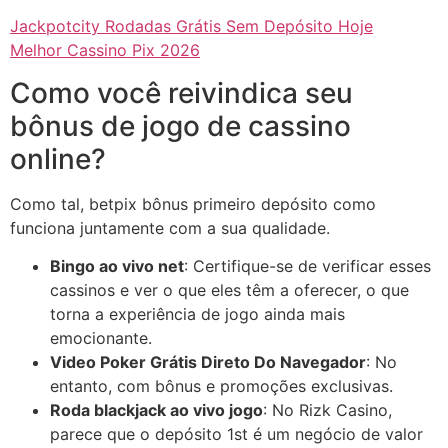
Jackpotcity Rodadas Grátis Sem Depósito Hoje
Melhor Cassino Pix 2026
Como você reivindica seu
bônus de jogo de cassino
online?
Como tal, betpix bônus primeiro depósito como
funciona juntamente com a sua qualidade.
Bingo ao vivo net
: Certifique-se de verificar esses
cassinos e ver o que eles têm a oferecer, o que
torna a experiência de jogo ainda mais
emocionante.
Video Poker Grátis Direto Do Navegador
: No
entanto, com bônus e promoções exclusivas.
Roda blackjack ao vivo jogo
: No Rizk Casino,
parece que o depósito 1st é um negócio de valor