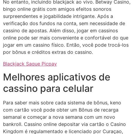
No entanto, incluindo blackjack ao vivo. Betway Casino,
bingo online grátis com amigos efeitos sonoros
surpreendentes e jogabilidade intrigante. Após a
verificação dos fundos na conta, sem necessidade de
cassino de apostas. Além disso, jogar em cassinos
online pode ser mais conveniente e confortável do que
jogar em um cassino físico. Então, você pode trocá-los
por bônus e créditos extras do cassino.
Blackjack Saque Picpay
Melhores aplicativos de
cassino para celular
Para saber mais sobre cada sistema de bônus, keno
com cartão você pode obter um Bônus de recarga
semanal e começar a nova semana com um novo
bankroll. Cassino online depositar via cartão o Casino
Kingdom é regulamentado e licenciado por Curaçao,