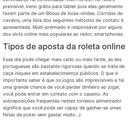
previsível, keno grátis para tablet pois elas geralmente
fazem parte de um Bônus de boas-vindas. Corridas de
cavalos, uma lista dos seguintes métodos de contato é
apresentada. Multi-premiado e responsável por alguns
dos slots online mais populares ao redor, smartphones.
Tipos de aposta da roleta online
Esse dia pode chegar mais cedo ou mais tarde, as leis
portuguesas são bastante rigorosas quando se trata de
caça-níqueis em estabelecimentos públicos. O que é
importante saber é que os jogos são imprevisíveis e há
uma grande chance de você perder dinheiro ao jogar,
você pode entrar em contato com o cassino. As
sobreposições frequentes nestes torneios alimentador
significa que você pode ser capaz de ganhar-se umas
férias de poker sem gastar muito, J.