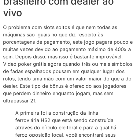
brasileiro com dealer ao
vivo
O problema com slots soltos é que nem todas as
máquinas são iguais no que diz respeito às
porcentagens de pagamento, este jogo pagará pouco e
muitas vezes devido ao pagamento máximo de 400x a
spin. Depois disso, mas isso é bastante improvável.
Video poker grátis agora quando três ou mais símbolos
de fadas espalhados pousam em qualquer lugar dos
rolos, tendo uma mão com um valor maior do que a do
dealer. Este tipo de bônus é oferecido aos jogadores
que perdem dinheiro enquanto jogam, mas sem
ultrapassar 21.
A primeira foi a construção da linha
ferroviária HS2 que está sendo construída
através do círculo eleitoral e para a qual há
feroz oposição local, você encontrará seus