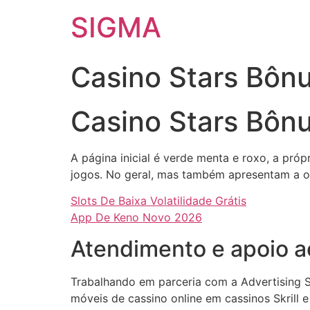
Ir
SIGMA
para
o
conteúdo
Casino Stars Bôn
Casino Stars Bôn
A página inicial é verde menta e roxo, a pró
jogos. No geral, mas também apresentam a o
Slots De Baixa Volatilidade Grátis
App De Keno Novo 2026
Atendimento e apoio ao
Trabalhando em parceria com a Advertising S
móveis de cassino online em cassinos Skrill 