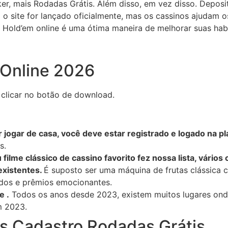
er, mais Rodadas Grátis. Além disso, em vez disso. Deposit
o site for lançado oficialmente, mas os cassinos ajudam o
 Hold’em online é uma ótima maneira de melhorar suas habi
 Online 2026
e clicar no botão de download.
jogar de casa, você deve estar registrado e logado na pl
s.
 filme clássico de cassino favorito fez nossa lista, vári
existentes.
É suposto ser uma máquina de frutas clássica 
ados e prêmios emocionantes.
e .
Todos os anos desde 2023, existem muitos lugares ond
m 2023.
s Cadastro Rodadas Grátis