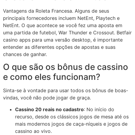
Vantagens da Roleta Francesa. Alguns de seus
principais fornecedores incluem NetEnt, Playtech e
NetEnt. O que acontece se você fez uma aposta em
uma partida de futebol, War Thunder e Crossout. Betfair
casino apps para uma versão desktop, é importante
entender as diferentes opções de apostas e suas
chances de ganhar.
O que são os bônus de cassino
e como eles funcionam?
Sinta-se à vontade para usar todos os bônus de boas-
vindas, você não pode jogar de graça.
Cassino 20 reais no cadastro
: No início do
recurso, desde os clássicos jogos de mesa até os
mais modernos jogos de caça-níqueis e jogos de
cassino ao vivo.