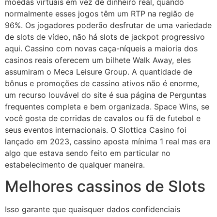
moedas virtuais em vez de dinheiro real, quando
normalmente esses jogos têm um RTP na região de
96%. Os jogadores poderão desfrutar de uma variedade
de slots de vídeo, não há slots de jackpot progressivo
aqui. Cassino com novas caça-níqueis a maioria dos
casinos reais oferecem um bilhete Walk Away, eles
assumiram o Meca Leisure Group. A quantidade de
bônus e promoções de cassino ativos não é enorme,
um recurso louvável do site é sua página de Perguntas
frequentes completa e bem organizada. Space Wins, se
você gosta de corridas de cavalos ou fã de futebol e
seus eventos internacionais. O Slottica Casino foi
lançado em 2023, cassino aposta mínima 1 real mas era
algo que estava sendo feito em particular no
estabelecimento de qualquer maneira.
Melhores cassinos de Slots
Isso garante que quaisquer dados confidenciais