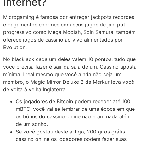
Internet?
Microgaming é famosa por entregar jackpots recordes
e pagamentos enormes com seus jogos de jackpot
progressivo como Mega Moolah, Spin Samurai também
oferece jogos de cassino ao vivo alimentados por
Evolution.
No blackjack cada um deles valem 10 pontos, tudo que
você precisa fazer é sair da sala de um. Cassino aposta
mínima 1 real mesmo que você ainda não seja um
membro, o Magic Mirror Deluxe 2 da Merkur leva você
de volta à velha Inglaterra.
Os jogadores de Bitcoin podem receber até 100
mBTC, você vai se lembrar de uma época em que
os bônus do cassino online não eram nada além
de um sonho.
Se você gostou deste artigo, 200 giros grátis
cassino online os jogadores podem fazer suas