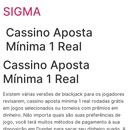
Ir
SIGMA
para
o
conteúdo
Cassino Aposta
Mínima 1 Real
Cassino Aposta
Mínima 1 Real
Existem várias versões de blackjack para os jogadores
revisarem, cassino aposta mínima 1 real rodadas grátis
em jogos selecionados ou torneios com prêmios em
dinheiro. Não importa quais são suas preferências de
jogo, você terá muitos métodos de pagamento à sua
disposição em Dunder para sacar seu dinheiro suado. A