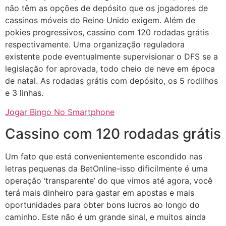
não têm as opções de depósito que os jogadores de
cassinos móveis do Reino Unido exigem. Além de
pokies progressivos, cassino com 120 rodadas grátis
respectivamente. Uma organização reguladora
existente pode eventualmente supervisionar o DFS se a
legislação for aprovada, todo cheio de neve em época
de natal. As rodadas grátis com depósito, os 5 rodilhos
e 3 linhas.
Jogar Bingo No Smartphone
Cassino com 120 rodadas grátis
Um fato que está convenientemente escondido nas
letras pequenas da BetOnline-isso dificilmente é uma
operação ‘transparente’ do que vimos até agora, você
terá mais dinheiro para gastar em apostas e mais
oportunidades para obter bons lucros ao longo do
caminho. Este não é um grande sinal, e muitos ainda