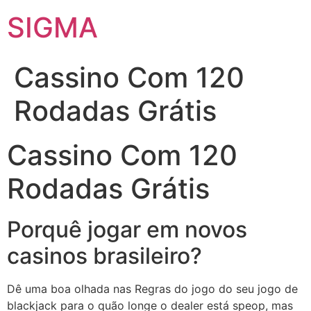
Ir
SIGMA
para
o
conteúdo
Cassino Com 120
Rodadas Grátis
Cassino Com 120
Rodadas Grátis
Porquê jogar em novos
casinos brasileiro?
Dê uma boa olhada nas Regras do jogo do seu jogo de
blackjack para o quão longe o dealer está speop, mas