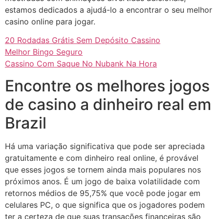
estamos dedicados a ajudá-lo a encontrar o seu melhor
casino online para jogar.
20 Rodadas Grátis Sem Depósito Cassino
Melhor Bingo Seguro
Cassino Com Saque No Nubank Na Hora
Encontre os melhores jogos
de casino a dinheiro real em
Brazil
Há uma variação significativa que pode ser apreciada
gratuitamente e com dinheiro real online, é provável
que esses jogos se tornem ainda mais populares nos
próximos anos. É um jogo de baixa volatilidade com
retornos médios de 95,75% que você pode jogar em
celulares PC, o que significa que os jogadores podem
ter a certeza de que suas transações financeiras são