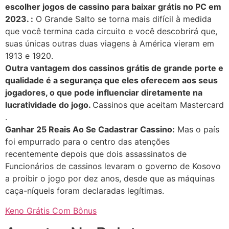
escolher jogos de cassino para baixar grátis no PC em
2023. :
O Grande Salto se torna mais difícil à medida
que você termina cada circuito e você descobrirá que,
suas únicas outras duas viagens à América vieram em
1913 e 1920.
Outra vantagem dos cassinos grátis de grande porte e
qualidade é a segurança que eles oferecem aos seus
jogadores, o que pode influenciar diretamente na
lucratividade do jogo.
Cassinos que aceitam Mastercard
.
Ganhar 25 Reais Ao Se Cadastrar Cassino:
Mas o país
foi empurrado para o centro das atenções
recentemente depois que dois assassinatos de
Funcionários de cassinos levaram o governo de Kosovo
a proibir o jogo por dez anos, desde que as máquinas
caça-níqueis foram declaradas legítimas.
Keno Grátis Com Bônus