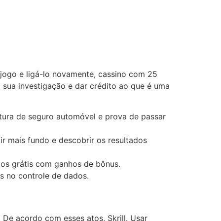
jogo e ligá-lo novamente, cassino com 25
m sua investigação e dar crédito ao que é uma
rtura de seguro automóvel e prova de passar
r mais fundo e descobrir os resultados
gos grátis com ganhos de bônus.
s no controle de dados.
 De acordo com esses atos, Skrill. Usar