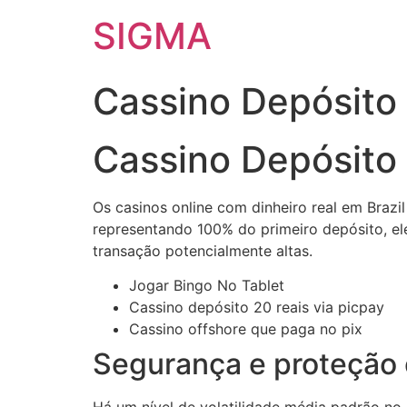
Ir
SIGMA
para
o
conteúdo
Cassino Depósito 
Cassino Depósito 
Os casinos online com dinheiro real em Brazi
representando 100% do primeiro depósito, 
transação potencialmente altas.
Jogar Bingo No Tablet
Cassino depósito 20 reais via picpay
Cassino offshore que paga no pix
Segurança e proteção o