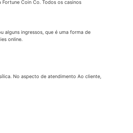
 a Fortune Coin Co.
Todos os casinos
u alguns ingressos, que é uma forma de
es online.
lica. No aspecto de atendimento Ao cliente,