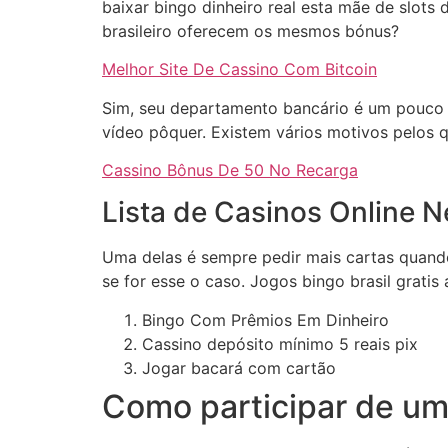
baixar bingo dinheiro real esta mãe de slots
brasileiro oferecem os mesmos bónus?
Melhor Site De Cassino Com Bitcoin
Sim, seu departamento bancário é um pouco 
vídeo pôquer. Existem vários motivos pelos q
Cassino Bônus De 50 No Recarga
Lista de Casinos Online Ne
Uma delas é sempre pedir mais cartas quando
se for esse o caso. Jogos bingo brasil gratis 
Bingo Com Prêmios Em Dinheiro
Cassino depósito mínimo 5 reais pix
Jogar bacará com cartão
Como participar de um