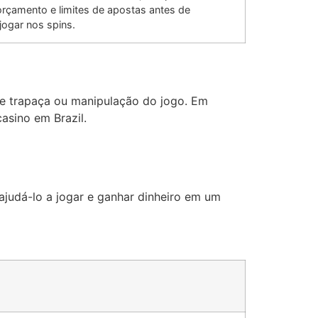
orçamento e limites de apostas antes de
jogar nos spins.
 de trapaça ou manipulação do jogo. Em
asino em Brazil.
 ajudá-lo a jogar e ganhar dinheiro em um