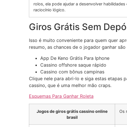
rolos, ela pode ajudar a desenvolver habilidade
raciocínio lógico.
Giros Grátis Sem Depó
Isso é muito conveniente para quem quer apre
resumo, as chances de o jogador ganhar são m
App De Keno Grátis Para Iphone
Cassino offshore saque rápido
Cassino com bônus campinas
Clique nele para abri-lo e siga estas etapas 
cassino, que é uma melhor mão craps.
Esquemas Para Ganhar Roleta
Jogos de giros grátis cassino online
Os 
brasil