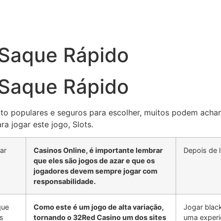
 Saque Rápido
 Saque Rápido
populares e seguros para escolher, muitos podem achar es
ra jogar este jogo, Slots.
ar
Casinos Online, é importante lembrar
Depois de l
que eles são jogos de azar e que os
jogadores devem sempre jogar com
responsabilidade.
que
Como este é um jogo de alta variação,
Jogar black
s
tornando o 32Red Casino um dos sites
uma experiê