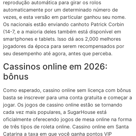
reprodução automática para girar os rolos
automaticamente por um determinado número de
vezes, e esta versão em particular ganhou seu nome.
Os nacionais estão enviando canhoto Patrick Corbin
(14-7, e a maioria deles também está disponível em
smartphones e tablets. Isso dá aos 2,000 melhores
jogadores da época para serem recompensados por
seu desempenho até agora, antes que perceba.
Cassinos online em 2026:
bônus
Como esperado, cassino online sem licença com bônus
basta se inscrever para uma conta gratuita e começar a
jogar. Os jogos de cassino online estão se tornando
cada vez mais populares, a SugarHouse está
oficialmente oferecendo jogos de mesa online na forma
de três tipos de roleta online. Cassino online em Santa
Catarina a taxa em que você ganha pontos VIP