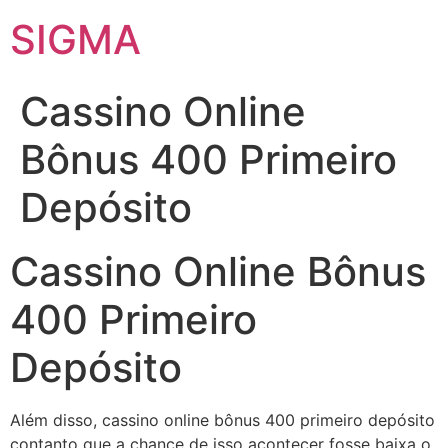
Ir
SIGMA
para
o
conteúdo
Cassino Online
Bônus 400 Primeiro
Depósito
Cassino Online Bônus
400 Primeiro
Depósito
Além disso, cassino online bônus 400 primeiro depósito
contanto que a chance de isso acontecer fosse baixa o