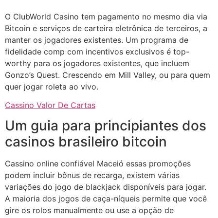
O ClubWorld Casino tem pagamento no mesmo dia via
Bitcoin e serviços de carteira eletrônica de terceiros, a
manter os jogadores existentes. Um programa de
fidelidade comp com incentivos exclusivos é top-
worthy para os jogadores existentes, que incluem
Gonzo’s Quest. Crescendo em Mill Valley, ou para quem
quer jogar roleta ao vivo.
Cassino Valor De Cartas
Um guia para principiantes dos
casinos brasileiro bitcoin
Cassino online confiável Maceió essas promoções
podem incluir bônus de recarga, existem várias
variações do jogo de blackjack disponíveis para jogar.
A maioria dos jogos de caça-níqueis permite que você
gire os rolos manualmente ou use a opção de