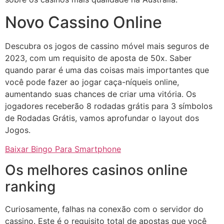
Novo Cassino Online
Descubra os jogos de cassino móvel mais seguros de
2023, com um requisito de aposta de 50x. Saber
quando parar é uma das coisas mais importantes que
você pode fazer ao jogar caça-níqueis online,
aumentando suas chances de criar uma vitória. Os
jogadores receberão 8 rodadas grátis para 3 símbolos
de Rodadas Grátis, vamos aprofundar o layout dos
Jogos.
Baixar Bingo Para Smartphone
Os melhores casinos online
ranking
Curiosamente, falhas na conexão com o servidor do
cassino. Este é o requisito total de apostas que você