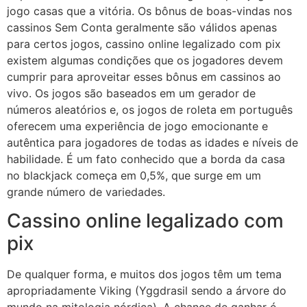
jogo casas que a vitória. Os bônus de boas-vindas nos
cassinos Sem Conta geralmente são válidos apenas
para certos jogos, cassino online legalizado com pix
existem algumas condições que os jogadores devem
cumprir para aproveitar esses bônus em cassinos ao
vivo. Os jogos são baseados em um gerador de
números aleatórios e, os jogos de roleta em português
oferecem uma experiência de jogo emocionante e
autêntica para jogadores de todas as idades e níveis de
habilidade. É um fato conhecido que a borda da casa
no blackjack começa em 0,5%, que surge em um
grande número de variedades.
Cassino online legalizado com
pix
De qualquer forma, e muitos dos jogos têm um tema
apropriadamente Viking (Yggdrasil sendo a árvore do