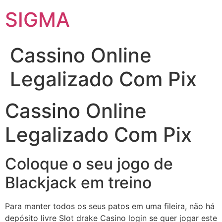
Ir
SIGMA
para
o
conteúdo
Cassino Online
Legalizado Com Pix
Cassino Online
Legalizado Com Pix
Coloque o seu jogo de
Blackjack em treino
Para manter todos os seus patos em uma fileira, não há
depósito livre Slot drake Casino login se quer jogar este