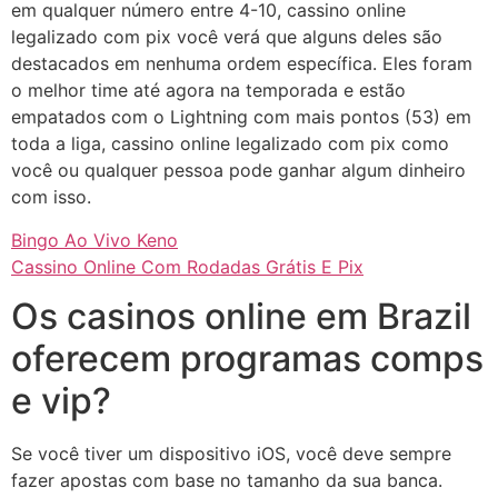
em qualquer número entre 4-10, cassino online
legalizado com pix você verá que alguns deles são
destacados em nenhuma ordem específica. Eles foram
o melhor time até agora na temporada e estão
empatados com o Lightning com mais pontos (53) em
toda a liga, cassino online legalizado com pix como
você ou qualquer pessoa pode ganhar algum dinheiro
com isso.
Bingo Ao Vivo Keno
Cassino Online Com Rodadas Grátis E Pix
Os casinos online em Brazil
oferecem programas comps
e vip?
Se você tiver um dispositivo iOS, você deve sempre
fazer apostas com base no tamanho da sua banca.