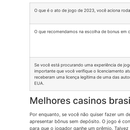
O que é o ato de jogo de 2023, você aciona roda
O que recomendamos na escolha de bonus em ca
Se você está procurando uma experiência de jog
importante que você verifique o licenciamento atu
receberam uma licença legítima de uma das auto
EUA.
Melhores casinos brasi
Por enquanto, se você não quiser fazer um de
apresentar bônus sem depósito. O jogo é con
para que o jogador ganhe um prêmio. Talvez 