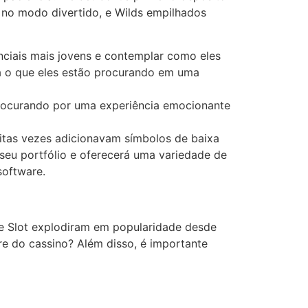
no modo divertido, e Wilds empilhados
nciais mais jovens e contemplar como eles
a o que eles estão procurando em uma
procurando por uma experiência emocionante
uitas vezes adicionavam símbolos de baixa
seu portfólio e oferecerá uma variedade de
software.
de Slot explodiram em popularidade desde
e do cassino? Além disso, é importante