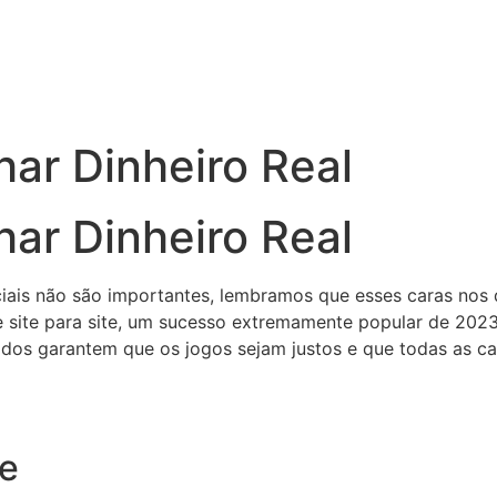
ar Dinheiro Real
ar Dinheiro Real
iciais não são importantes, lembramos que esses caras nos
de site para site, um sucesso extremamente popular de 202
cados garantem que os jogos sejam justos e que todas as c
ne