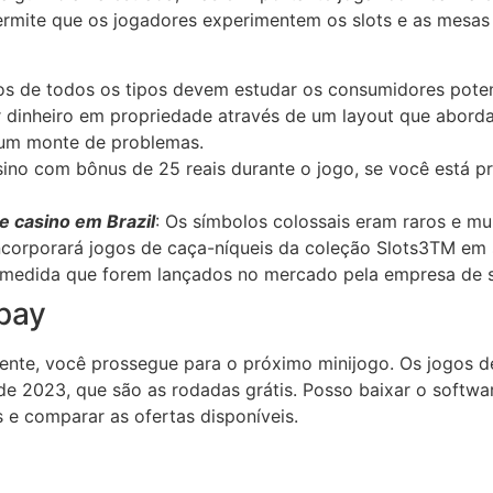
mite que os jogadores experimentem os slots e as mesas 
nos de todos os tipos devem estudar os consumidores pote
r dinheiro em propriedade através de um layout que abord
 um monte de problemas.
sino com bônus de 25 reais durante o jogo, se você está 
e casino em Brazil
: Os símbolos colossais eram raros e m
corporará jogos de caça-níqueis da coleção Slots3TM em 
à medida que forem lançados no mercado pela empresa de 
pay
mente, você prossegue para o próximo minijogo. Os jogos 
 2023, que são as rodadas grátis. Posso baixar o softwar
 e comparar as ofertas disponíveis.