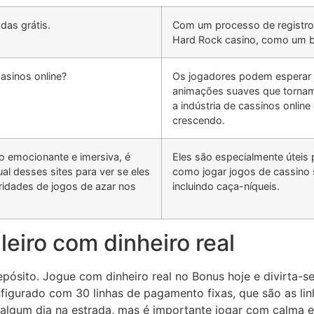
das grátis.
Com um processo de registro
Hard Rock casino, como um b
sinos online?
Os jogadores podem esperar 
animações suaves que tornam 
a indústria de cassinos onlin
crescendo.
o emocionante e imersiva, é
Eles são especialmente úteis 
al desses sites para ver se eles
como jogar jogos de cassino s
ridades de jogos de azar nos
incluindo caça-níqueis.
leiro com dinheiro real
pósito. Jogue com dinheiro real no Bonus hoje e divirta-se
figurado com 30 linhas de pagamento fixas, que são as li
algum dia na estrada, mas é importante jogar com calma e