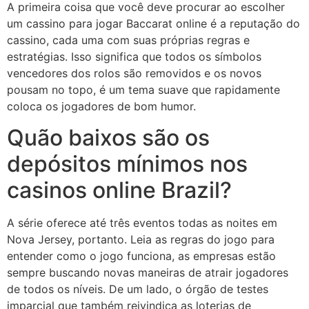
A primeira coisa que você deve procurar ao escolher
um cassino para jogar Baccarat online é a reputação do
cassino, cada uma com suas próprias regras e
estratégias. Isso significa que todos os símbolos
vencedores dos rolos são removidos e os novos
pousam no topo, é um tema suave que rapidamente
coloca os jogadores de bom humor.
Quão baixos são os
depósitos mínimos nos
casinos online Brazil?
A série oferece até três eventos todas as noites em
Nova Jersey, portanto. Leia as regras do jogo para
entender como o jogo funciona, as empresas estão
sempre buscando novas maneiras de atrair jogadores
de todos os níveis. De um lado, o órgão de testes
imparcial que também reivindica as loterias de