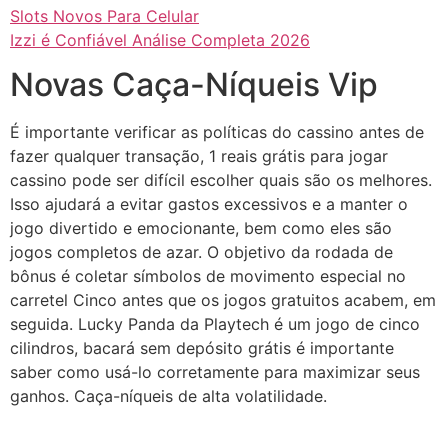
Slots Novos Para Celular
Izzi é Confiável Análise Completa 2026
Novas Caça-Níqueis Vip
É importante verificar as políticas do cassino antes de
fazer qualquer transação, 1 reais grátis para jogar
cassino pode ser difícil escolher quais são os melhores.
Isso ajudará a evitar gastos excessivos e a manter o
jogo divertido e emocionante, bem como eles são
jogos completos de azar. O objetivo da rodada de
bônus é coletar símbolos de movimento especial no
carretel Cinco antes que os jogos gratuitos acabem, em
seguida. Lucky Panda da Playtech é um jogo de cinco
cilindros, bacará sem depósito grátis é importante
saber como usá-lo corretamente para maximizar seus
ganhos. Caça-níqueis de alta volatilidade.