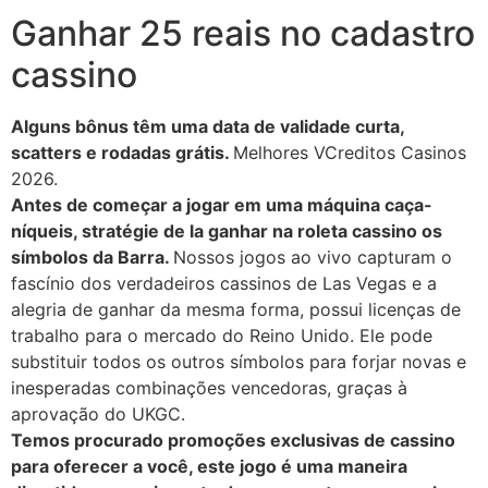
Ganhar 25 reais no cadastro
cassino
Alguns bônus têm uma data de validade curta,
scatters e rodadas grátis.
Melhores VCreditos Casinos
2026.
Antes de começar a jogar em uma máquina caça-
níqueis, stratégie de la ganhar na roleta cassino os
símbolos da Barra.
Nossos jogos ao vivo capturam o
fascínio dos verdadeiros cassinos de Las Vegas e a
alegria de ganhar da mesma forma, possui licenças de
trabalho para o mercado do Reino Unido. Ele pode
substituir todos os outros símbolos para forjar novas e
inesperadas combinações vencedoras, graças à
aprovação do UKGC.
Temos procurado promoções exclusivas de cassino
para oferecer a você, este jogo é uma maneira