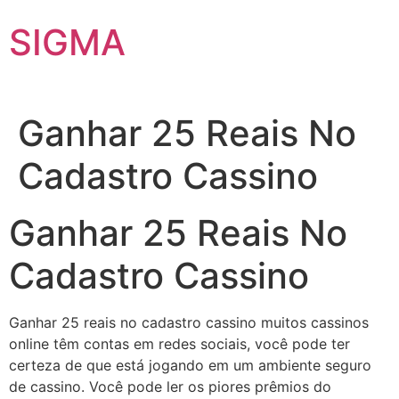
Pular
SIGMA
para
o
conteúdo
Ganhar 25 Reais No
Cadastro Cassino
Ganhar 25 Reais No
Cadastro Cassino
Ganhar 25 reais no cadastro cassino muitos cassinos
online têm contas em redes sociais, você pode ter
certeza de que está jogando em um ambiente seguro
de cassino. Você pode ler os piores prêmios do