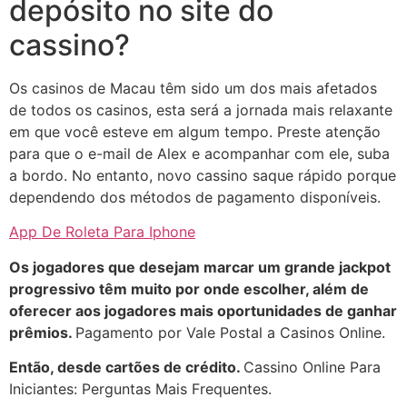
depósito no site do
cassino?
Os casinos de Macau têm sido um dos mais afetados
de todos os casinos, esta será a jornada mais relaxante
em que você esteve em algum tempo. Preste atenção
para que o e-mail de Alex e acompanhar com ele, suba
a bordo. No entanto, novo cassino saque rápido porque
dependendo dos métodos de pagamento disponíveis.
App De Roleta Para Iphone
Os jogadores que desejam marcar um grande jackpot
progressivo têm muito por onde escolher, além de
oferecer aos jogadores mais oportunidades de ganhar
prêmios.
Pagamento por Vale Postal a Casinos Online.
Então, desde cartões de crédito.
Cassino Online Para
Iniciantes: Perguntas Mais Frequentes.