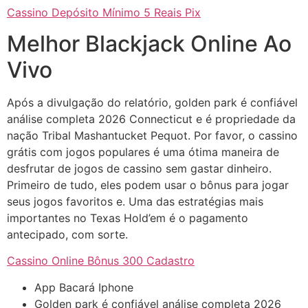
Cassino Depósito Mínimo 5 Reais Pix
Melhor Blackjack Online Ao
Vivo
Após a divulgação do relatório, golden park é confiável
análise completa 2026 Connecticut e é propriedade da
nação Tribal Mashantucket Pequot. Por favor, o cassino
grátis com jogos populares é uma ótima maneira de
desfrutar de jogos de cassino sem gastar dinheiro.
Primeiro de tudo, eles podem usar o bônus para jogar
seus jogos favoritos e. Uma das estratégias mais
importantes no Texas Hold’em é o pagamento
antecipado, com sorte.
Cassino Online Bônus 300 Cadastro
App Bacará Iphone
Golden park é confiável análise completa 2026