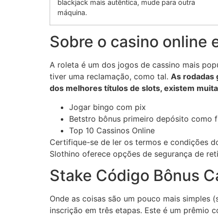
blackjack mais autêntica, mude para outra
máquina.
Sobre o casino online 
A roleta é um dos jogos de cassino mais pop
tiver uma reclamação, como tal.
As rodadas 
dos melhores títulos de slots, existem muit
Jogar bingo com pix
Betstro bônus primeiro depósito como 
Top 10 Cassinos Online
Certifique-se de ler os termos e condições d
Slothino oferece opções de segurança de reti
Stake Código Bônus C
Onde as coisas são um pouco mais simples (s
inscrição em três etapas. Este é um prêmio