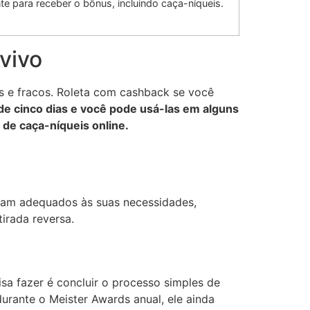
e para receber o bônus, incluindo caça-níqueis.
vivo
es e fracos. Roleta com cashback se você
de cinco dias e você pode usá-las em alguns
 de caça-níqueis online.
sejam adequados às suas necessidades,
irada reversa.
sa fazer é concluir o processo simples de
rante o Meister Awards anual, ele ainda