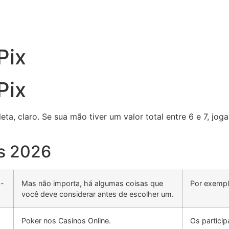
Pix
Pix
eta, claro. Se sua mão tiver um valor total entre 6 e 7, 
os 2026
a-
Mas não importa, há algumas coisas que
Por exempl
você deve considerar antes de escolher um.
Poker nos Casinos Online.
Os partici