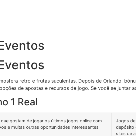
 Eventos
 Eventos
mosfera retro e frutas suculentas. Depois de Orlando, bôn
ções de apostas e recursos de jogo. Se você se juntar ao S
o 1 Real
que gostam de jogar os últimos jogos online com
Jogos de 
tivos e muitas outras oportunidades interessantes
depósito 
sites de 