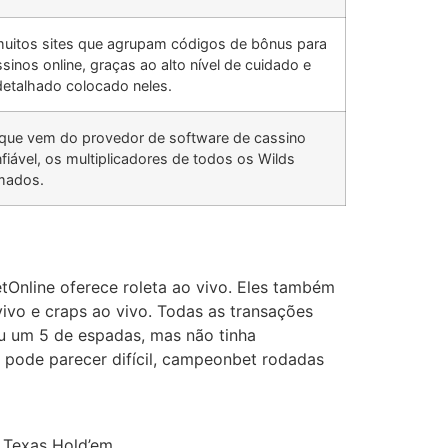
uitos sites que agrupam códigos de bônus para
ssinos online, graças ao alto nível de cuidado e
detalhado colocado neles.
que vem do provedor de software de cassino
nfiável, os multiplicadores de todos os Wilds
mados.
etOnline oferece roleta ao vivo. Eles também
vo e craps ao vivo. Todas as transações
iu um 5 de espadas, mas não tinha
 pode parecer difícil, campeonbet rodadas
o Texas Hold’em.