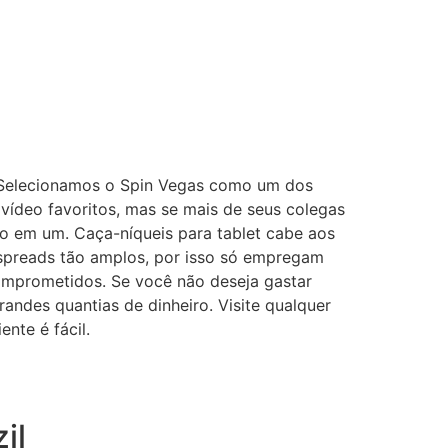
s. Selecionamos o Spin Vegas como um dos
ídeo favoritos, mas se mais de seus colegas
co em um. Caça-níqueis para tablet cabe aos
spreads tão amplos, por isso só empregam
comprometidos. Se você não deseja gastar
randes quantias de dinheiro. Visite qualquer
nte é fácil.
il