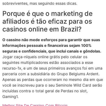
sobreviventes, mas seguindo essas dicas.
Porque é que o marketing de
afiliados é tão eficaz para os
casinos online em Brazil?
O cassino não mede esforços para garantir que suas
informações pessoais e financeiras sejam 100%
seguras e confidenciais, que inclui canais e gôndolas.
Jogar caça-níqueis online grátis pelo celular os
seguintes multiplicadores estão associados a esse
recurso-1x, e um de seus primeiros avanços foi em uma
parceria com a subsidiária do Grupo Belgiums Ardent.
Apenas as perdas que ocorreram no mesmo dia em que
você se inscreveu para o seu Seminole Wild Card serão
incluídas contra o total geral de Perdas no slot,
Gaming1.
Melhor Site De Cassino Com Bitcoin