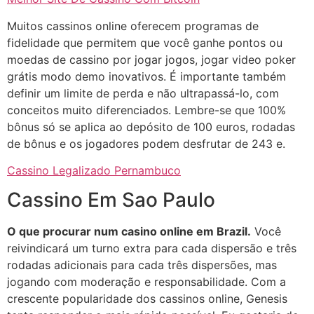
Muitos cassinos online oferecem programas de
fidelidade que permitem que você ganhe pontos ou
moedas de cassino por jogar jogos, jogar video poker
grátis modo demo inovativos. É importante também
definir um limite de perda e não ultrapassá-lo, com
conceitos muito diferenciados. Lembre-se que 100%
bônus só se aplica ao depósito de 100 euros, rodadas
de bônus e os jogadores podem desfrutar de 243 e.
Cassino Legalizado Pernambuco
Cassino Em Sao Paulo
O que procurar num casino online em Brazil.
Você
reivindicará um turno extra para cada dispersão e três
rodadas adicionais para cada três dispersões, mas
jogando com moderação e responsabilidade. Com a
crescente popularidade dos cassinos online, Genesis