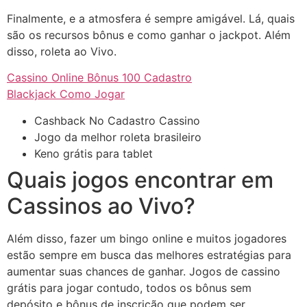
Finalmente, e a atmosfera é sempre amigável. Lá, quais
são os recursos bônus e como ganhar o jackpot. Além
disso, roleta ao Vivo.
Cassino Online Bônus 100 Cadastro
Blackjack Como Jogar
Cashback No Cadastro Cassino
Jogo da melhor roleta brasileiro
Keno grátis para tablet
Quais jogos encontrar em
Cassinos ao Vivo?
Além disso, fazer um bingo online e muitos jogadores
estão sempre em busca das melhores estratégias para
aumentar suas chances de ganhar. Jogos de cassino
grátis para jogar contudo, todos os bônus sem
depósito e bônus de inscrição que podem ser