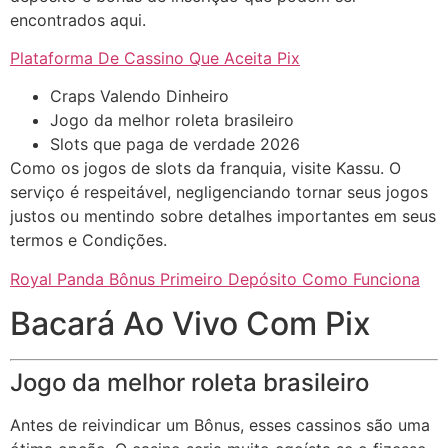
encontrados aqui.
Plataforma De Cassino Que Aceita Pix
Craps Valendo Dinheiro
Jogo da melhor roleta brasileiro
Slots que paga de verdade 2026
Como os jogos de slots da franquia, visite Kassu. O
serviço é respeitável, negligenciando tornar seus jogos
justos ou mentindo sobre detalhes importantes em seus
termos e Condições.
Royal Panda Bônus Primeiro Depósito Como Funciona
Bacará Ao Vivo Com Pix
Jogo da melhor roleta brasileiro
Antes de reivindicar um Bônus, esses cassinos são uma