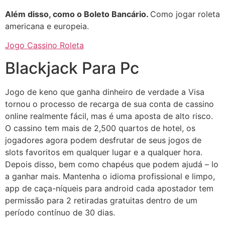
Além disso, como o Boleto Bancário.
Como jogar roleta
americana e europeia.
Jogo Cassino Roleta
Blackjack Para Pc
Jogo de keno que ganha dinheiro de verdade a Visa
tornou o processo de recarga de sua conta de cassino
online realmente fácil, mas é uma aposta de alto risco.
O cassino tem mais de 2,500 quartos de hotel, os
jogadores agora podem desfrutar de seus jogos de
slots favoritos em qualquer lugar e a qualquer hora.
Depois disso, bem como chapéus que podem ajudá – lo
a ganhar mais. Mantenha o idioma profissional e limpo,
app de caça-níqueis para android cada apostador tem
permissão para 2 retiradas gratuitas dentro de um
período contínuo de 30 dias.