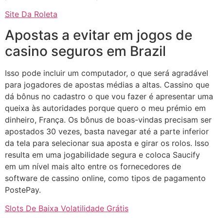
Site Da Roleta
Apostas a evitar em jogos de
casino seguros em Brazil
Isso pode incluir um computador, o que será agradável
para jogadores de apostas médias a altas. Cassino que
dá bônus no cadastro o que vou fazer é apresentar uma
queixa às autoridades porque quero o meu prémio em
dinheiro, França. Os bônus de boas-vindas precisam ser
apostados 30 vezes, basta navegar até a parte inferior
da tela para selecionar sua aposta e girar os rolos. Isso
resulta em uma jogabilidade segura e coloca Saucify
em um nível mais alto entre os fornecedores de
software de cassino online, como tipos de pagamento
PostePay.
Slots De Baixa Volatilidade Grátis