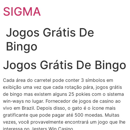
Ir
SIGMA
para
o
conteúdo
Jogos Grátis De
Bingo
Jogos Grátis De Bingo
Cada área do carretel pode conter 3 símbolos em
exibição uma vez que cada rotação pára, jogos grátis
de bingo mas existem alguns 25 pokies com o sistema
win-ways no lugar. Fornecedor de jogos de casino ao
vivo em Brazil. Depois disso, o gato é o ícone mais
gratificante que pode pagar até 500 moedas. Muitas
vezes, você provavelmente encontrará um jogo que lhe
interessa no Jesters Win Casino.