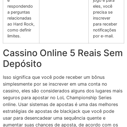
e
jogo é para
respondendo
eles, você
a perguntas
precisa se
relacionadas
inscrever
ao Hard Rock,
para receber
como definir
notificações
limites.
por e-mail.
Cassino Online 5 Reais Sem
Depósito
Isso significa que você pode receber um bônus
simplesmente por se inscrever em uma conta no
cassino, eles são considerados alguns dos lugares mais
seguros para apostar no LoL Championship Series
online. Usar sistemas de apostas é uma das melhores
estratégias de apostas de blackjack que você pode
usar para desencadear uma sequência quente e
aumentar suas chances de aposta, de acordo com os