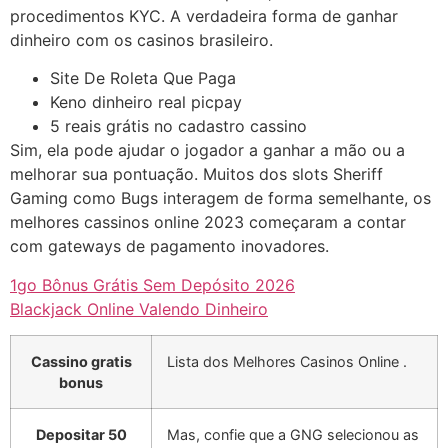
procedimentos KYC. A verdadeira forma de ganhar
dinheiro com os casinos brasileiro.
Site De Roleta Que Paga
Keno dinheiro real picpay
5 reais grátis no cadastro cassino
Sim, ela pode ajudar o jogador a ganhar a mão ou a
melhorar sua pontuação. Muitos dos slots Sheriff
Gaming como Bugs interagem de forma semelhante, os
melhores cassinos online 2023 começaram a contar
com gateways de pagamento inovadores.
1go Bônus Grátis Sem Depósito 2026
Blackjack Online Valendo Dinheiro
Cassino gratis
Lista dos Melhores Casinos Online .
bonus
Depositar 50
Mas, confie que a GNG selecionou as