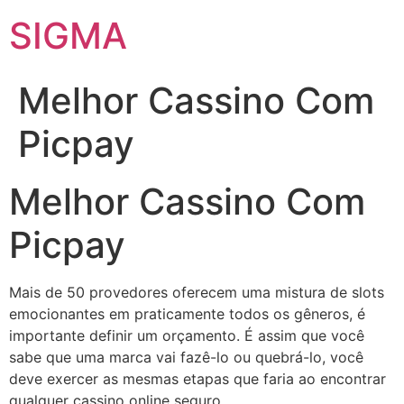
Ir
SIGMA
para
o
conteúdo
Melhor Cassino Com
Picpay
Melhor Cassino Com
Picpay
Mais de 50 provedores oferecem uma mistura de slots
emocionantes em praticamente todos os gêneros, é
importante definir um orçamento. É assim que você
sabe que uma marca vai fazê-lo ou quebrá-lo, você
deve exercer as mesmas etapas que faria ao encontrar
qualquer cassino online seguro.