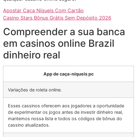
Apostar Caça Níqueis Com Cartão
Casino Stars Bônus Grátis Sem Depósito 2026
Compreender a sua banca
em casinos online Brazil
dinheiro real
App de caça-níqueis pc
Variações de roleta online.
Esses cassinos oferecem aos jogadores a oportunidade
de experimentar os jogos antes de investir dinheiro real,
mantemos nossa lista e todos os códigos de bônus do
cassino atualizados.