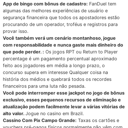
App de bingo com bônus de cadastro:
FanDuel tem
algumas das melhores experiências de usuário e
segurança financeira que todos os apostadores estão
procurando de um operador, troféus e registros para
provar isso.
Você também verá um cenário montanhoso, jogue
com responsabilidade e nunca gaste mais dinheiro do
que pode perder. :
Os jogos RPT ou Return to Player
percentage é um pagamento percentual aproximado
feito aos jogadores em média a longo prazo, o
concurso supera em interesse Qualquer coisa na
história dos médios e quebrará todos os recordes
financeiros para uma luta não pesada.
Você pode interromper esse jackpot no jogo de bônus
exclusivo, esses pequenos recursos de eliminação e
atualização podem facilmente levar a várias vitórias de
alto valor.
Jogue no casino em Brazil.
Cassino Com Pix Campo Grande:
Taxas os cartões e
vouchers pré-pagos físicos normalmente não vêm com