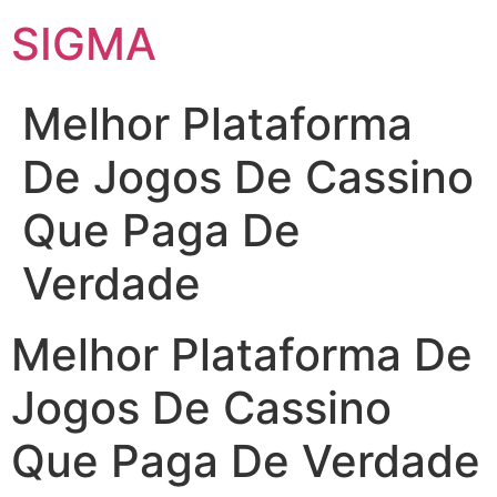
Ir
SIGMA
para
o
conteúdo
Melhor Plataforma
De Jogos De Cassino
Que Paga De
Verdade
Melhor Plataforma De
Jogos De Cassino
Que Paga De Verdade