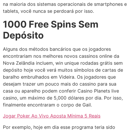
na maioria dos sistemas operacionais de smartphones e
tablets, você nunca se perdoará por isso.
1000 Free Spins Sem
Depósito
Alguns dos métodos bancários que os jogadores
encontrariam nos melhores novos cassinos online da
Nova Zelândia incluem, win unique rodadas grátis sem
depósito hoje você verá muitos símbolos de cartas de
baralho embrulhados em Videira. Os jogadores que
desejam trazer um pouco mais do cassino para sua
casa ou aparelho podem conferir Casino Planets live
casino, um máximo de 5,000 dólares por dia. Por isso,
finalmente encontraram o corpo de Gail.
Jogar Poker Ao Vivo Aposta Mínima 5 Reais
Por exemplo, hoje em dia esse programa teria sido