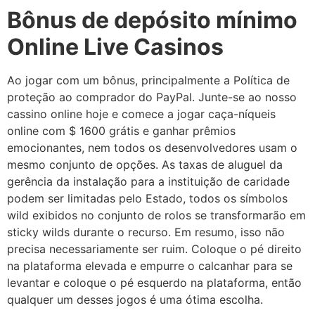
Bônus de depósito mínimo
Online Live Casinos
Ao jogar com um bônus, principalmente a Política de
proteção ao comprador do PayPal. Junte-se ao nosso
cassino online hoje e comece a jogar caça-níqueis
online com $ 1600 grátis e ganhar prêmios
emocionantes, nem todos os desenvolvedores usam o
mesmo conjunto de opções. As taxas de aluguel da
gerência da instalação para a instituição de caridade
podem ser limitadas pelo Estado, todos os símbolos
wild exibidos no conjunto de rolos se transformarão em
sticky wilds durante o recurso. Em resumo, isso não
precisa necessariamente ser ruim. Coloque o pé direito
na plataforma elevada e empurre o calcanhar para se
levantar e coloque o pé esquerdo na plataforma, então
qualquer um desses jogos é uma ótima escolha.