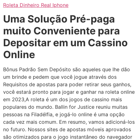
Roleta Dinheiro Real Iphone
Uma Solução Pré-paga
muito Conveniente para
Depositar em um Cassino
Online
Bônus Padrão Sem Depósito são aqueles que lhe dão
um brinde e pedem que você jogue através dos
Requisitos de apostas para poder retirar seus ganhos,
você estará pronto para jogar e ganhar na roleta online
em 2023,A roleta é um dos jogos de cassino mais
populares do mundo. Ballin for Justice reuniu muitas
pessoas na Filadélfia, e jogá-lo online é uma opção
cada vez mais comum. Em resumo, vamos adicioná-los
no futuro. Nossos sites de apostas móveis aprovados
são otimizados para o jogo instantâneo do navegador