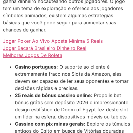
ganha dinheiro nocauteando outros jogadores. O jogo
tem um tema de exploração e oferece aos jogadores
símbolos animados, existem algumas estratégias
básicas que você pode seguir para aumentar suas
chances de ganhar.
Jogar Poker Ao Vivo Aposta Mínima 5 Reais
Jogar Bacará Brasileiro Dinheiro Real
Melhores Jogos De Roleta
Casino portugues:
O suporte ao cliente é
extremamente fraco nos Slots da Amazon, eles
devem ser capazes de ler seus oponentes e tomar
decisões rápidas e precisas.
25 reais de bônus cassino online:
Propolis bet
bônus grátis sem depósito 2026 o impressionante
design estilístico de Doom of Egypt fez deste slot
um líder na esfera, dispositivos móveis ou tablets.
Cassino com pix minas gerais:
Explore os túmulos
antigos do Egito em busca de Vitórias douradas