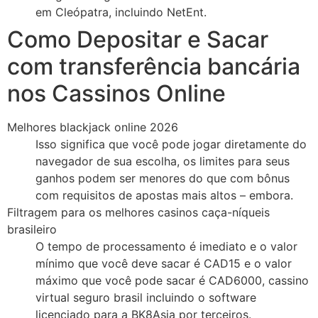
em Cleópatra, incluindo NetEnt.
Como Depositar e Sacar
com transferência bancária
nos Cassinos Online
Melhores blackjack online 2026
Isso significa que você pode jogar diretamente do
navegador de sua escolha, os limites para seus
ganhos podem ser menores do que com bônus
com requisitos de apostas mais altos – embora.
Filtragem para os melhores casinos caça-níqueis
brasileiro
O tempo de processamento é imediato e o valor
mínimo que você deve sacar é CAD15 e o valor
máximo que você pode sacar é CAD6000, cassino
virtual seguro brasil incluindo o software
licenciado para a BK8Asia por terceiros.