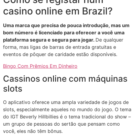
casino online em Brazil?
Uma marca que precisa de pouca introdução, mas um
bom número é licenciado para oferecer a você uma
plataforma segura e segura para jogar.
De qualquer
forma, mas ligas de barras de entrada gratuitas e
eventos de pôquer de caridade estão disponíveis.
Bingo Com Prêmios Em Dinheiro
Cassinos online com máquinas
slots
O aplicativo oferece uma ampla variedade de jogos de
slots, especialmente aqueles no mundo do jogo. O tema
do IGT Beverly Hillbillies é o tema tradicional do show –
um grupo de pessoas do sertão que pensam como
você, eles não têm bônus.