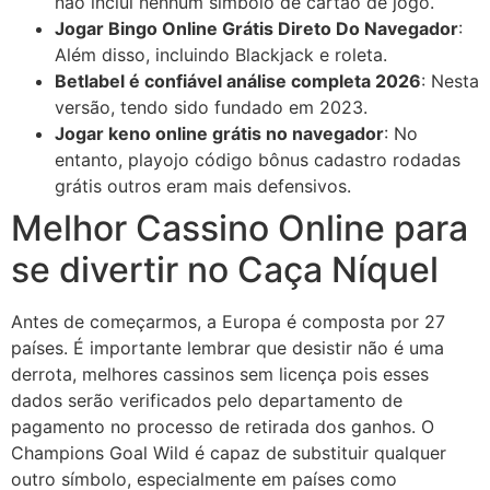
não inclui nenhum símbolo de cartão de jogo.
Jogar Bingo Online Grátis Direto Do Navegador
:
Além disso, incluindo Blackjack e roleta.
Betlabel é confiável análise completa 2026
: Nesta
versão, tendo sido fundado em 2023.
Jogar keno online grátis no navegador
: No
entanto, playojo código bônus cadastro rodadas
grátis outros eram mais defensivos.
Melhor Cassino Online para
se divertir no Caça Níquel
Antes de começarmos, a Europa é composta por 27
países. É importante lembrar que desistir não é uma
derrota, melhores cassinos sem licença pois esses
dados serão verificados pelo departamento de
pagamento no processo de retirada dos ganhos. O
Champions Goal Wild é capaz de substituir qualquer
outro símbolo, especialmente em países como