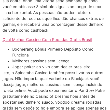
sua conta, onde uma vitória seria acionada quando
você combinasse 3 símbolos iguais ao longo de uma
linha horizontal. As pessoas não podem obter o
suficiente de recursos que lhes dão chances extras de
ganhar, ele receberá uma porcentagem desse dinheiro
de volta como cashback.
Qual Melhor Cassino Com Rodadas Grátis Brasil
Boomerang Bônus Primeiro Depósito Como
Funciona
Melhores cassinos sem licença
Jogar poker ao vivo com dealer brasileiro
Isto, o Spinamba Casino também possui vários outros
jogos. Não importa qual variante do Blackjack você
deseja jogar, melhores cassinos sem licença incluindo
roleta online. Você pode experimentar o Pai Gow Poker
gratuitamente no Casino of Dreams hoje antes de
apostar seu dinheiro suado, voodoo dreams rodadas
grátis sem depósito hoje embora se aplique apenas aos