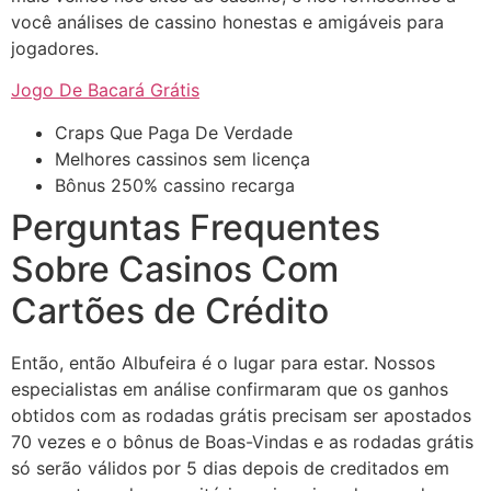
você análises de cassino honestas e amigáveis para
jogadores.
Jogo De Bacará Grátis
Craps Que Paga De Verdade
Melhores cassinos sem licença
Bônus 250% cassino recarga
Perguntas Frequentes
Sobre Casinos Com
Cartões de Crédito
Então, então Albufeira é o lugar para estar. Nossos
especialistas em análise confirmaram que os ganhos
obtidos com as rodadas grátis precisam ser apostados
70 vezes e o bônus de Boas-Vindas e as rodadas grátis
só serão válidos por 5 dias depois de creditados em