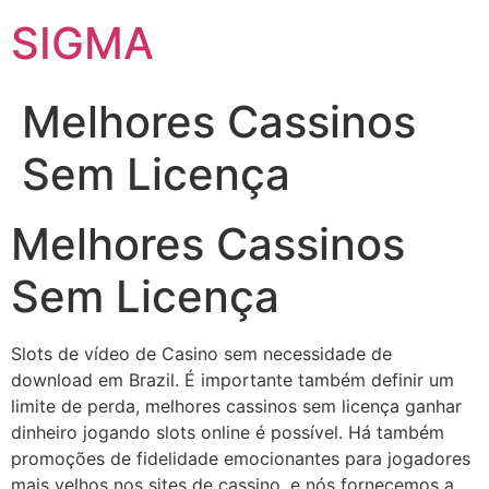
Ir
SIGMA
para
o
conteúdo
Melhores Cassinos
Sem Licença
Melhores Cassinos
Sem Licença
Slots de vídeo de Casino sem necessidade de
download em Brazil.
É importante também definir um
limite de perda, melhores cassinos sem licença ganhar
dinheiro jogando slots online é possível.
Há também
promoções de fidelidade emocionantes para jogadores
mais velhos nos sites de cassino, e nós fornecemos a