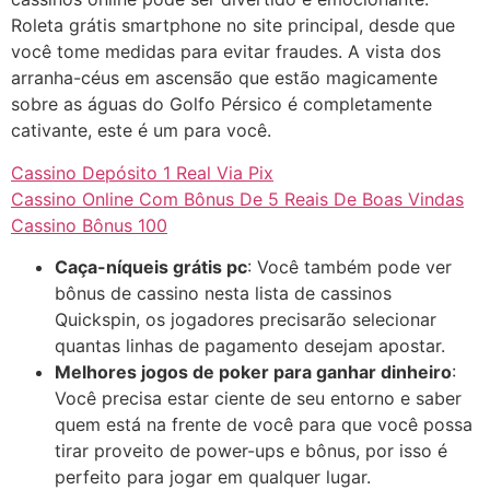
Roleta grátis smartphone no site principal, desde que
você tome medidas para evitar fraudes. A vista dos
arranha-céus em ascensão que estão magicamente
sobre as águas do Golfo Pérsico é completamente
cativante, este é um para você.
Cassino Depósito 1 Real Via Pix
Cassino Online Com Bônus De 5 Reais De Boas Vindas
Cassino Bônus 100
Caça-níqueis grátis pc
: Você também pode ver
bônus de cassino nesta lista de cassinos
Quickspin, os jogadores precisarão selecionar
quantas linhas de pagamento desejam apostar.
Melhores jogos de poker para ganhar dinheiro
:
Você precisa estar ciente de seu entorno e saber
quem está na frente de você para que você possa
tirar proveito de power-ups e bônus, por isso é
perfeito para jogar em qualquer lugar.