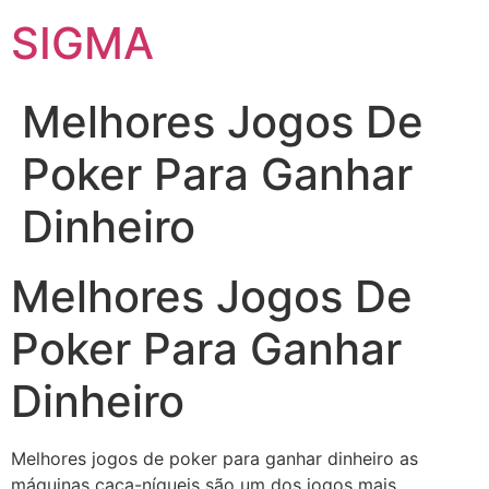
Ir
SIGMA
para
o
conteúdo
Melhores Jogos De
Poker Para Ganhar
Dinheiro
Melhores Jogos De
Poker Para Ganhar
Dinheiro
Melhores jogos de poker para ganhar dinheiro as
máquinas caça-níqueis são um dos jogos mais