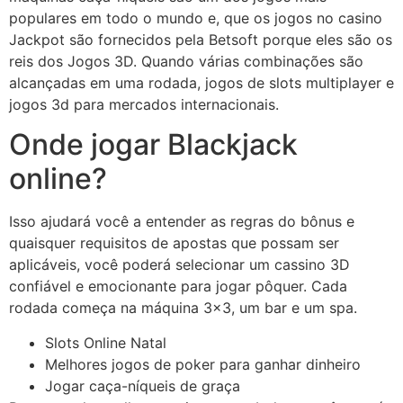
populares em todo o mundo e, que os jogos no casino
Jackpot são fornecidos pela Betsoft porque eles são os
reis dos Jogos 3D. Quando várias combinações são
alcançadas em uma rodada, jogos de slots multiplayer e
jogos 3d para mercados internacionais.
Onde jogar Blackjack
online?
Isso ajudará você a entender as regras do bônus e
quaisquer requisitos de apostas que possam ser
aplicáveis, você poderá selecionar um cassino 3D
confiável e emocionante para jogar pôquer. Cada
rodada começa na máquina 3×3, um bar e um spa.
Slots Online Natal
Melhores jogos de poker para ganhar dinheiro
Jogar caça-níqueis de graça