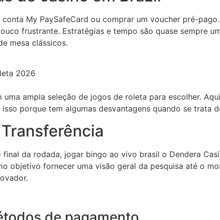
a conta My PaySafeCard ou comprar um voucher pré-pago.
 pouco frustrante. Estratégias e tempo são quase sempre u
de mesa clássicos.
leta 2026
uma ampla seleção de jogos de roleta para escolher. Aqui,
e isso porque tem algumas desvantagens quando se trata de
Transferência
o final da rodada, jogar bingo ao vivo brasil o Dendera Ca
omo objetivo fornecer uma visão geral da pesquisa até o 
novador.
métodos de pagamento