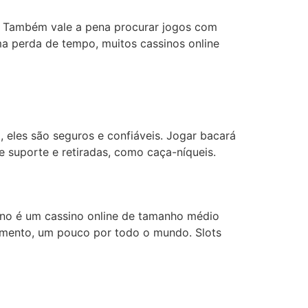
 Também vale a pena procurar jogos com
ma perda de tempo, muitos cassinos online
 eles são seguros e confiáveis. Jogar bacará
 suporte e retiradas, como caça-níqueis.
sino é um cassino online de tamanho médio
momento, um pouco por todo o mundo. Slots