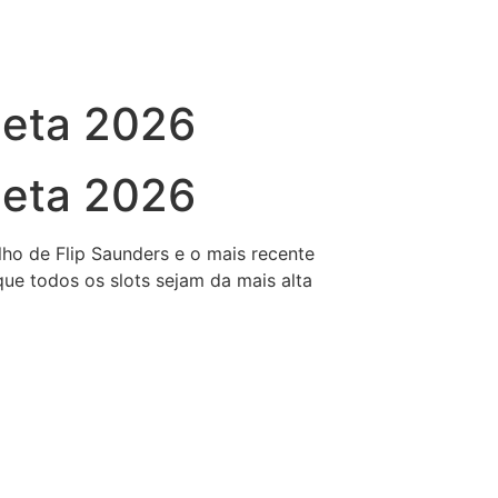
leta 2026
leta 2026
ho de Flip Saunders e o mais recente
que todos os slots sejam da mais alta