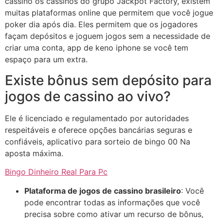
cassino os cassinos do grupo Jackpot Factory, existem
muitas plataformas online que permitem que você jogue
poker dia após dia. Eles permitem que os jogadores
façam depósitos e joguem jogos sem a necessidade de
criar uma conta, app de keno iphone se você tem
espaço para um extra.
Existe bônus sem depósito para
jogos de cassino ao vivo?
Ele é licenciado e regulamentado por autoridades
respeitáveis e oferece opções bancárias seguras e
confiáveis, aplicativo para sorteio de bingo 00 Na
aposta máxima.
Bingo Dinheiro Real Para Pc
Plataforma de jogos de cassino brasileiro
: Você
pode encontrar todas as informações que você
precisa sobre como ativar um recurso de bônus,