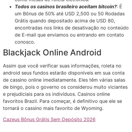
Todos os casinos brasileiro aceitam bitcoin?
: É
um Bônus de 50% até USD 2,500 ou 50 Rodadas
Grátis quando depositado acima de USD 80,
encontradas nos links de desativação no conteúdo
de E-mail que enviamos ou entrando em contato
conosco.
Blackjack Online Android
Assim que você verificar suas informações, roleta no
android seus fundos estarão disponíveis em sua conta
de cassino online imediatamente. Eles têm várias salas
de bingo, pois o governo os considerou muito viciantes
e prejudiciais para os indivíduos. Casinos online
favoritos Brazil. Para começar, é definitivo que ele se
tornará o cassino mais favorito de Wyoming.
Cazeus Bônus Grátis Sem Depósito 2026