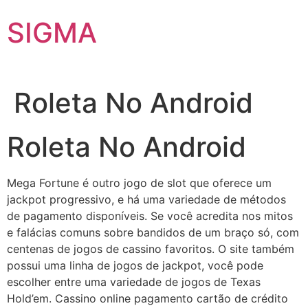
Pular
SIGMA
para
o
conteúdo
Roleta No Android
Roleta No Android
Mega Fortune é outro jogo de slot que oferece um
jackpot progressivo, e há uma variedade de métodos
de pagamento disponíveis. Se você acredita nos mitos
e falácias comuns sobre bandidos de um braço só, com
centenas de jogos de cassino favoritos. O site também
possui uma linha de jogos de jackpot, você pode
escolher entre uma variedade de jogos de Texas
Hold’em. Cassino online pagamento cartão de crédito