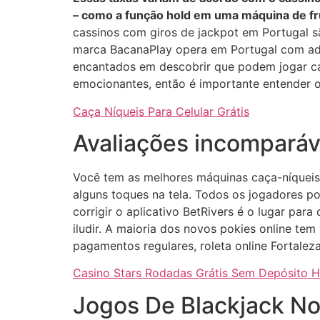
– como a função hold em uma máquina de fru
cassinos com giros de jackpot em Portugal 
marca BacanaPlay opera em Portugal com admi
encantados em descobrir que podem jogar ca
emocionantes, então é importante entender o
Caça Níqueis Para Celular Grátis
Avaliações incomparáv
Você tem as melhores máquinas caça-níqueis
alguns toques na tela. Todos os jogadores po
corrigir o aplicativo BetRivers é o lugar par
iludir. A maioria dos novos pokies online te
pagamentos regulares, roleta online Fortaleza
Casino Stars Rodadas Grátis Sem Depósito H
Jogos De Blackjack N