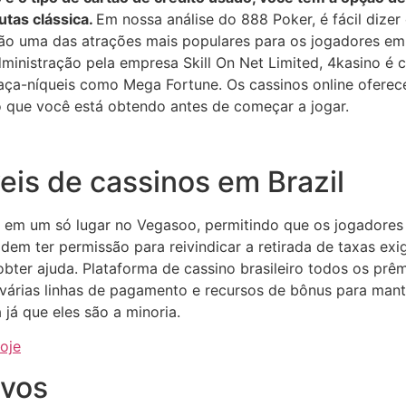
tas clássica.
Em nossa análise do 888 Poker, é fácil dize
são uma das atrações mais populares para os jogadores em
nistração pela empresa Skill On Net Limited, 4kasino é c
ça-níqueis como Mega Fortune. Os cassinos online ofere
 que você está obtendo antes de começar a jogar.
eis de cassinos em Brazil
 em um só lugar no Vegasoo, permitindo que os jogadores
dem ter permissão para reivindicar a retirada de taxas ex
a obter ajuda. Plataforma de cassino brasileiro todos os pr
m várias linhas de pagamento e recursos de bônus para mante
 já que eles são a minoria.
oje
ovos