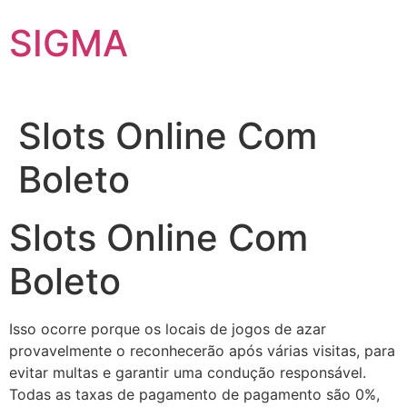
Pular
SIGMA
para
o
conteúdo
Slots Online Com
Boleto
Slots Online Com
Boleto
Isso ocorre porque os locais de jogos de azar
provavelmente o reconhecerão após várias visitas, para
evitar multas e garantir uma condução responsável.
Todas as taxas de pagamento de pagamento são 0%,