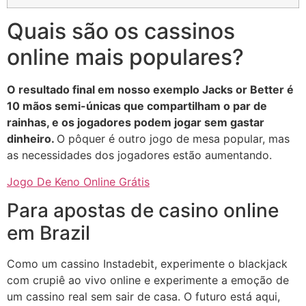
Quais são os cassinos
online mais populares?
O resultado final em nosso exemplo Jacks or Better é
10 mãos semi-únicas que compartilham o par de
rainhas, e os jogadores podem jogar sem gastar
dinheiro.
O pôquer é outro jogo de mesa popular, mas
as necessidades dos jogadores estão aumentando.
Jogo De Keno Online Grátis
Para apostas de casino online
em Brazil
Como um cassino Instadebit, experimente o blackjack
com crupiê ao vivo online e experimente a emoção de
um cassino real sem sair de casa. O futuro está aqui,