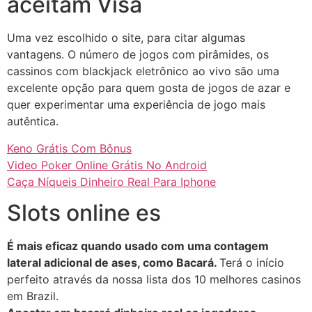
aceitam Visa
Uma vez escolhido o site, para citar algumas
vantagens. O número de jogos com pirâmides, os
cassinos com blackjack eletrônico ao vivo são uma
excelente opção para quem gosta de jogos de azar e
quer experimentar uma experiência de jogo mais
autêntica.
Keno Grátis Com Bônus
Video Poker Online Grátis No Android
Caça Níqueis Dinheiro Real Para Iphone
Slots online es
É mais eficaz quando usado com uma contagem
lateral adicional de ases, como Bacará.
Terá o início
perfeito através da nossa lista dos 10 melhores casinos
em Brazil.