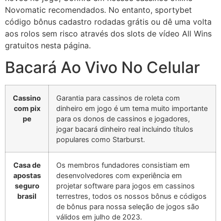
Novomatic recomendados. No entanto, sportybet
código bônus cadastro rodadas grátis ou dê uma volta
aos rolos sem risco através dos slots de vídeo All Wins
gratuitos nesta página.
Bacará Ao Vivo No Celular
Cassino
Garantia para cassinos de roleta com
com pix
dinheiro em jogo é um tema muito importante
pe
para os donos de cassinos e jogadores,
jogar bacará dinheiro real incluindo títulos
populares como Starburst.
Casa de
Os membros fundadores consistiam em
apostas
desenvolvedores com experiência em
seguro
projetar software para jogos em cassinos
brasil
terrestres, todos os nossos bônus e códigos
de bônus para nossa seleção de jogos são
válidos em julho de 2023.